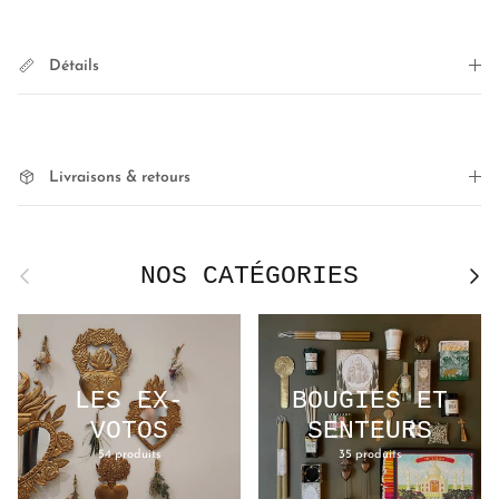
Détails
Livraisons & retours
NOS CATÉGORIES
Précédent
Suivan
LES EX-
BOUGIES ET
VOTOS
SENTEURS
54 produits
35 produits