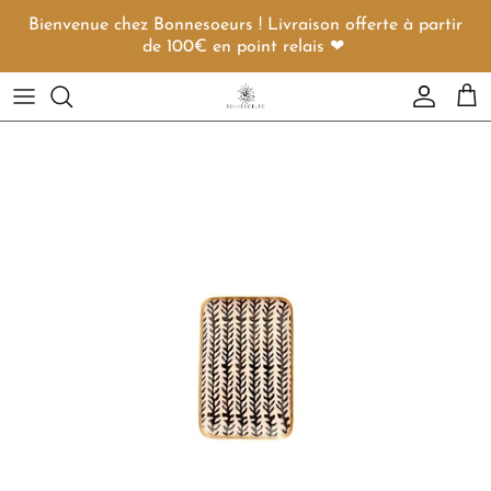
Aller au contenu
Bienvenue chez Bonnesoeurs ! Livraison offerte à partir
de 100€ en point relais ❤︎
Compte
Pani
Passer aux informations produits