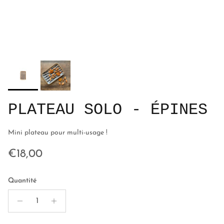
PLATEAU SOLO - ÉPINES
Mini plateau pour multi-usage !
Prix habituel
€18,00
Quantité