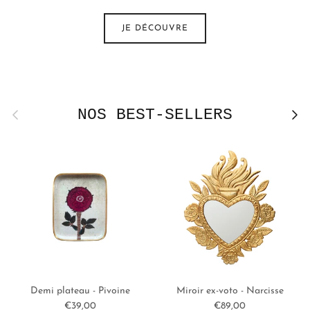
JE DÉCOUVRE
NOS BEST-SELLERS
Précédent
Suivan
Demi plateau - Pivoine
Miroir ex-voto - Narcisse
Prix habituel
Prix habituel
€39,00
€89,00