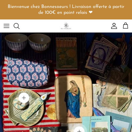
Aller au contenu
Bienvenue chez Bonnesoeurs ! Livraison offerte à partir
de 100€ en point relais ❤︎
Compte
Pani
Voir les détails