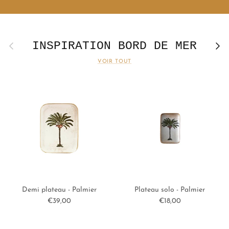
INSPIRATION BORD DE MER
Précédent
Suivan
VOIR TOUT
Demi plateau - Palmier
Plateau solo - Palmier
Prix habituel
Prix habituel
€39,00
€18,00