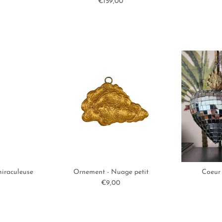
ituel
Prix habituel
€159,00
iraculeuse
Ornement - Nuage petit
Coeur 
ituel
Prix habituel
€9,00