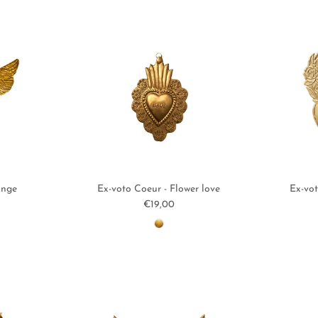
Ange
Ex-voto Coeur - Flower love
Ex-vot
ituel
Prix habituel
€19,00