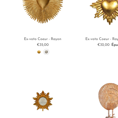
Ex-voto Coeur - Rayon
Ex-voto Coeur - Ra
Prix habituel
Prix habitue
€35,00
€32,00
Épu