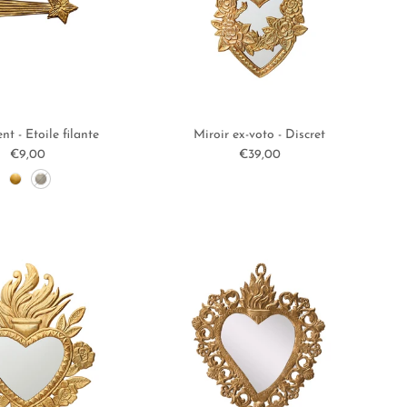
t - Etoile filante
Miroir ex-voto - Discret
Prix habituel
Prix habituel
€9,00
€39,00