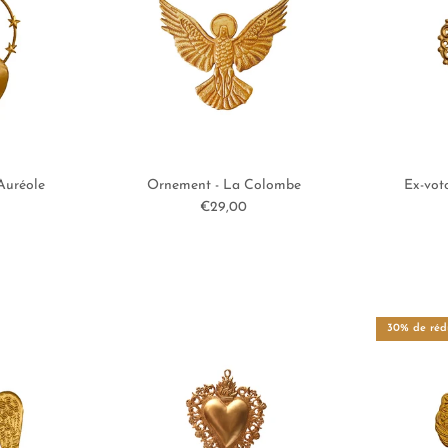
Auréole
Ornement - La Colombe
Ex-vot
ituel
Prix habituel
€29,00
30% de réd