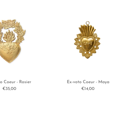
o Coeur - Rosier
Ex-voto Coeur - Maya
Prix habituel
Prix habituel
€35,00
€14,00