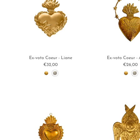
Ex-voto Coeur - Liane
Ex-voto Coeur - 
Prix habituel
Prix hab
€32,00
€26,00