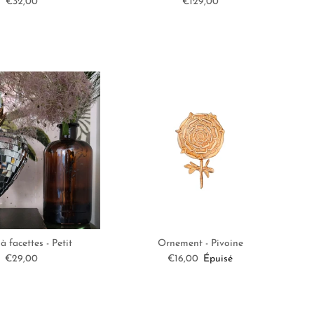
Prix habituel
Prix habituel
€32,00
€129,00
à facettes - Petit
Ornement - Pivoine
Prix habituel
Prix habituel
€29,00
€16,00
Épuisé