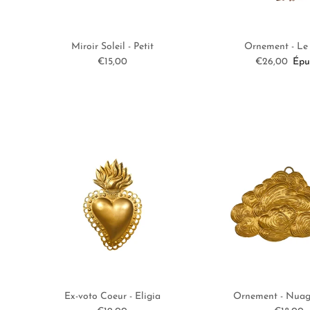
Miroir Soleil - Petit
Ornement - Le
Prix habituel
Prix habitue
€15,00
€26,00
Épu
Ex-voto Coeur - Eligia
Ornement - Nuag