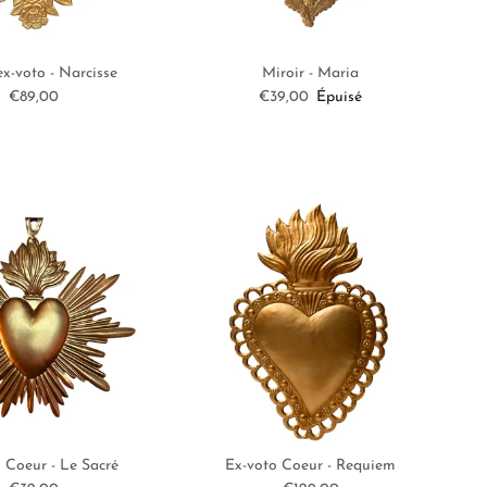
ex-voto - Narcisse
Miroir - Maria
Prix habituel
Prix habituel
€89,00
€39,00
Épuisé
 Coeur - Le Sacré
Ex-voto Coeur - Requiem