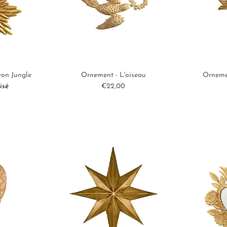
yon Jungle
Ornement - L'oiseau
Ornemen
l
Prix habituel
isé
€22,00