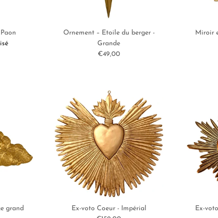
 Paon
Ornement – Etoile du berger -
Miroir 
l
isé
Grande
Prix habituel
€49,00
e grand
Ex-voto Coeur - Impérial
Ex-voto