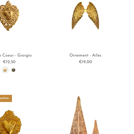
o Coeur - Giorgio
Ornement - Ailes
Prix habituel
Prix habituel
€12,50
€19,00
uction