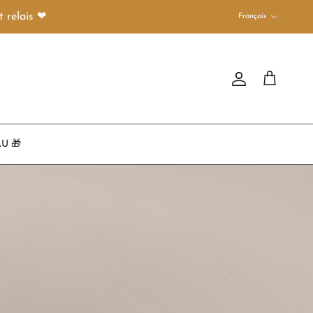
Langue
 relais ❤︎
Français
Compte
Panier
U 🎁