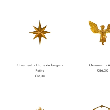
Ornement – Etoile du berger -
Ornement - 
Prix hab
Petite
€26,00
Prix habituel
€18,00