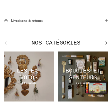
Livraisons & retours
NOS CATÉGORIES
Précédent
Suivan
LES EX-
BOUGIES ET
VOTOS
SENTEURS
54 produits
35 produits