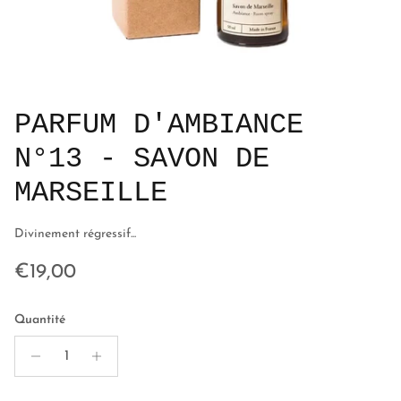
PARFUM D'AMBIANCE
N°13 - SAVON DE
MARSEILLE
Divinement régressif...
Prix habituel
€19,00
Quantité