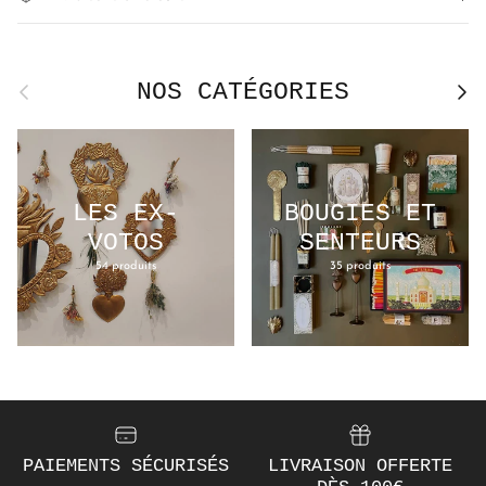
NOS CATÉGORIES
Précédent
Suivan
LES EX-
BOUGIES ET
VOTOS
SENTEURS
54 produits
35 produits
PAIEMENTS SÉCURISÉS
LIVRAISON OFFERTE