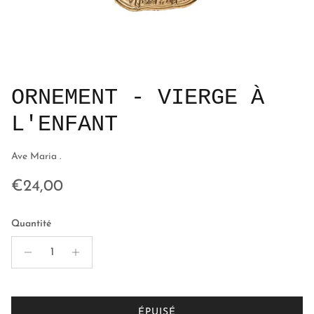
ORNEMENT - VIERGE À
L'ENFANT
Ave Maria .
Prix habituel
€24,00
Quantité
ÉPUISÉ