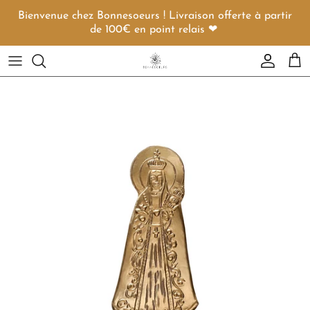
Aller au contenu
Bienvenue chez Bonnesoeurs ! Livraison offerte à partir
de 100€ en point relais ❤︎
Compte
Pani
Passer aux informations produits