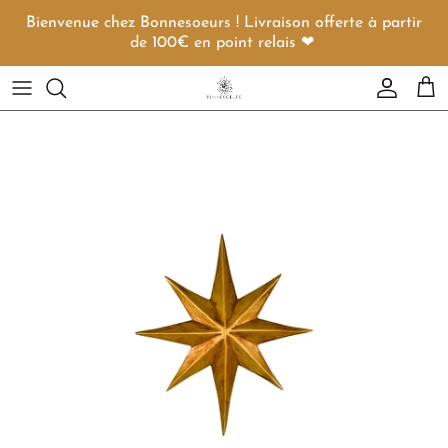
Aller au contenu
Bienvenue chez Bonnesoeurs ! Livraison offerte à partir
de 100€ en point relais ❤︎
Compte
Pani
Passer aux informations produits