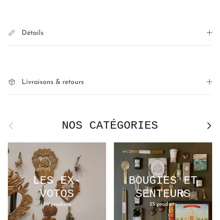
Détails
Livraisons & retours
NOS CATÉGORIES
Précédent
Suivan
LES EX-
BOUGIES ET
VOTOS
SENTEURS
54 produits
35 produits