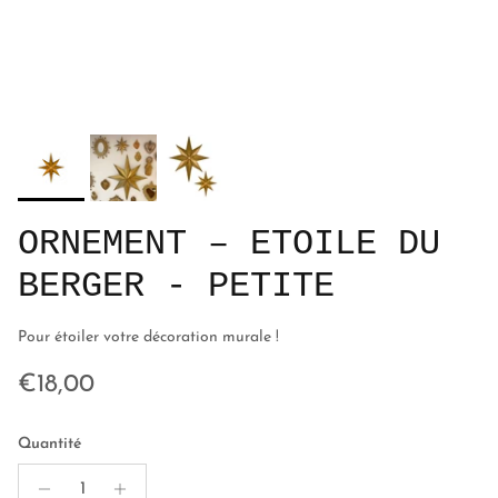
ORNEMENT – ETOILE DU
BERGER - PETITE
Pour étoiler votre décoration murale !
Prix habituel
€18,00
Quantité