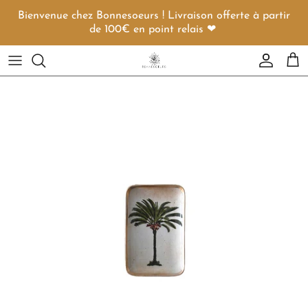
Aller au contenu
Bienvenue chez Bonnesoeurs ! Livraison offerte à partir
de 100€ en point relais ❤︎
Compte
Pani
Passer aux informations produits