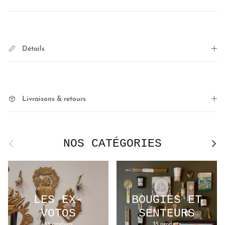
Détails
Livraisons & retours
NOS CATÉGORIES
Précédent
Suivan
LES EX-
BOUGIES ET
VOTOS
SENTEURS
54 produits
35 produits