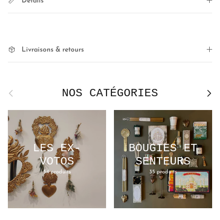
Détails
Livraisons & retours
NOS CATÉGORIES
Précédent
Suivan
LES EX-
BOUGIES ET
VOTOS
SENTEURS
54 produits
35 produits