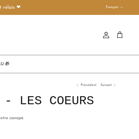
Langue
 relais ❤︎
Français
Compte
Panier
U 🎁
Précédent
Suivant
 - LES COEURS
otre canapé.