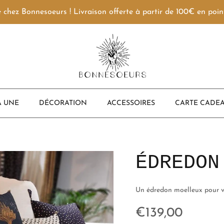
 chez Bonnesoeurs ! Livraison offerte à partir de 100€ en point
A UNE
DÉCORATION
ACCESSOIRES
CARTE CADEA
ÉDREDON
Un édredon moelleux pour v
Prix habituel
€139,00