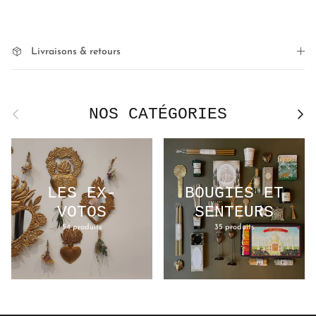
Livraisons & retours
NOS CATÉGORIES
Précédent
Suivan
LES EX-
BOUGIES ET
VOTOS
SENTEURS
54 produits
35 produits